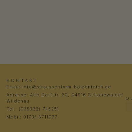
KONTAKT
Email: info@straussenfarm-bolzenteich.de
Adresse: Alte Dorfstr. 20, 04916 Schönewalde/
Q
Wildenau
Tel.: (035362) 745251
Mobil: 0173/ 8711077