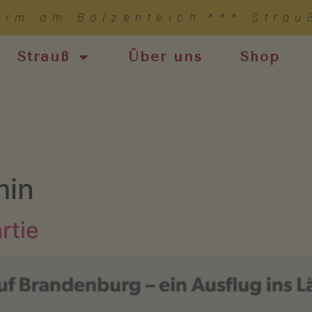
arm am Bolzenteich
*** Strau
Strauß
Über uns
Shop
min
rtie