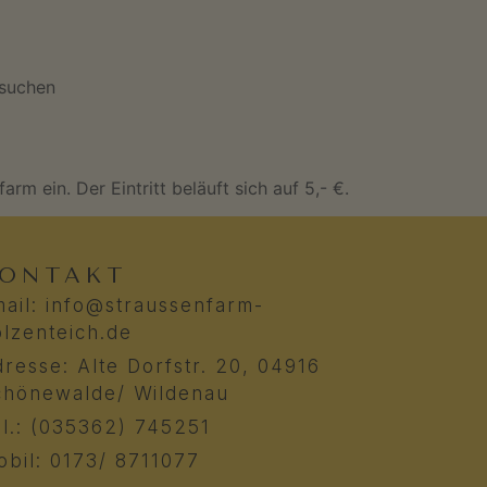
esuchen
m ein. Der Eintritt beläuft sich auf 5,- €.
ONTAKT
ail: info@straussenfarm-
lzenteich.de
resse: Alte Dorfstr. 20, 04916
chönewalde/ Wildenau
l.: (035362) 745251
bil: 0173/ 8711077