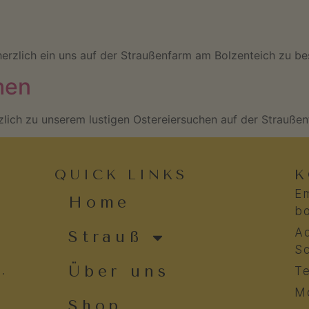
erzlich ein uns auf der Straußenfarm am Bolzenteich zu b
hen
ich zu unserem lustigen Ostereiersuchen auf der Straußenfar
QUICK LINKS
K
Em
Home
bo
Ad
Strauß
S
Über uns
.
Te
Mo
Shop