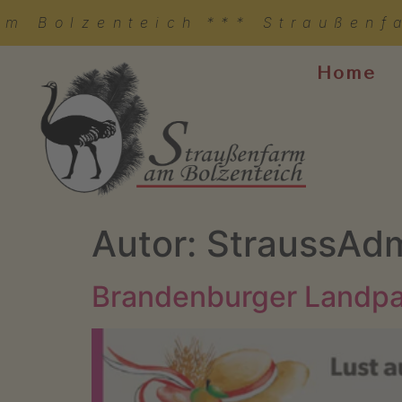
am Bolzenteich
*** Straußenf
Home
Autor:
StraussAd
Brandenburger Landpa